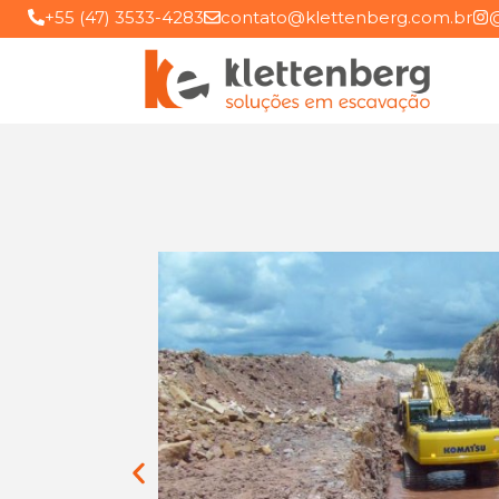
+55 (47) 3533-4283
contato@klettenberg.com.br
@