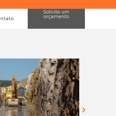
Solicite um
orçamento
ntato